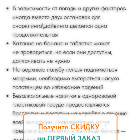
В зависимости от погоды и других факторов
иногда вместо двух остановок для
снорклинга\дайвинга делается одна
продолжительная
Катание на банане и таблетке может
не проводиться, но если они доступны,
доплачивать не нужно
На верхнюю палубу нельзя подниматься
мокрыми, необходимо вытереться насухо
полотенцем во избежание падений
Безалкогольные напитки в одноразовой
пластиковой посуде предоставляются
бесплатно и доступны на корабле в течение
всей экскурсии. Дополнительно могут
Получите СКИДКУ
предлагаться напитки в жестяных банках —
на ПЕРВЫЙ ЗАКАЗ
за отдельную плату.