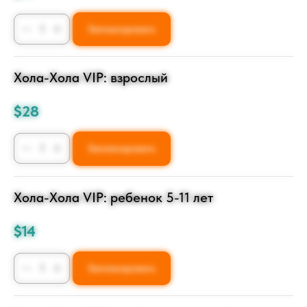
Запланировать
Хола-Хола VIP: взрослый
$
28
Запланировать
Хола-Хола VIP: ребенок 5-11 лет
$
14
Запланировать