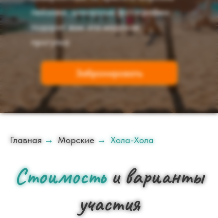
пейзажи, шикарные фотографии
подарит вам эта морская
прогулка
Забронировать
Главная
→
Морские
→
Хола-Хола
Стоимость
и варианты
участия