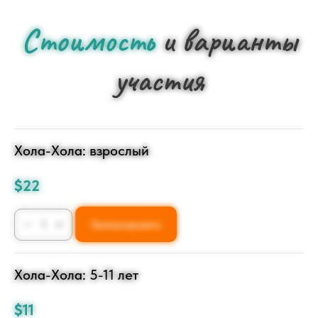
Стоимость
и варианты
участия
Хола-Хола: взрослый
$
22
Запланировать
Хола-Хола: 5-11 лет
$
11