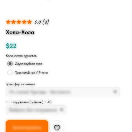
5.0
(
3
)
Хола-Хола
$
22
Количество туристов
Двухпалубная яхта
Трехпалубная VIP яхта
Трансфер из отелей
+ 1 погружение (дайвинг) + 4$
Запланировать