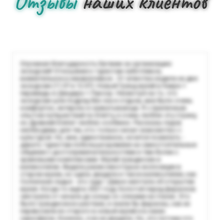
Отзывы
наших клиентов
Огромная благодарность Евгении за организацию
экскурсий! Отношение к туристам заботливое,
внимательное и ненавязчивое . От агенства ездила на две
экскурсии (11.07 и 12.07): Новый Гранд музей в Каире +
пирамиды и Дендера + Луксор. Несмотря на то, что
экскурсии шли подряд без сна и отдыха, мне было очень
комфортно, интерсно и захватывающе. Я с приличным
опытом путешествий по Египту, и очень люблю эту страну,
но Древний Египет люблю особенно. Рассказы гидов
необходимы для тех, кто только начал знакомство с
культурой. Но, мне, единственное, хочется пожелать -
давать туристам побольше времени на самостоятельные
общение с достопримечательностями и тем-более с
храмовыми комплексами. Музей грандиозен и
великолепен. Видела ранее некоторые экспозиции в
старом музее, но здесь увидела и такое великолепие, как
Солнечная ладья - это чудо ! Давно мечтала об открытии
музея. Когда-то ещё в 2021 году Золотой парад фараонов
смотрела от начала до конца со слезами на глазах. Это
было грандиозное шествие, и знали бы фараоны, как их
перевозили из старого в новый музей и в каких
саркофагах. Конечно, я их не увидела. Но, это потому что