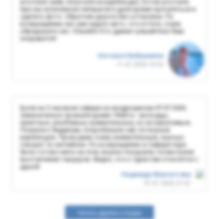
угостили чаем, покатали на верблюдах, потом угостили
при нас испеченной лепешкой и дали время прогуляться и
сделать фото. Обратная дорога без остановки. По
возвращению нас уже ждало авто, что кстати, очень
обрадовало нас. Спасибо! Кто думает-решайтесь! Вам
понравится!
Наталья Бабушкина
11.07.2026 18:32
Были на 3-часовом сафари на квадроциклах 07.07.2026.
Замечательно провели время. Ребята - молодцы,
приятные, улыбчивые, внимательные, но не навязчивые.
Поехали к бедуинам, попробовали чай, потискали
верблюдов. Проводник очень внимательный, хорошо
говорит по английски. По возвращению в Сафари-парк
было готово мясо на огне, вкусно покушали, посмотрели
выступление танцоров. Видно, что к туристам относятся с
душой.
Надежда Максютова
07.07.2026 21:01
Читать другие отзывы