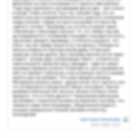
физически за короткое время это сделать невозможно.
Туда надо приезжать как минимум дня на два - три только
в музей. Очень хочется ! Ну и так, спасибо гиду, что он
известные достопримечательности и дорогу к Солнечной
ладье показал. Самим за короткое время это было бы
сделать сложно. Пирамиды, их, кстати, из музея через
стеклянную стену видно хорошо. То, что теперь гид сам
договаривается с хозяевами лошадей о поездке на плато,
где можно увидеть пирамиды с отличного ракурса - это
плюс, так как самим лучше этого не делать. Поездки по
Нилу и в Каире и в Луксоре необходимы. В Луксоре -
природа совсем другая. Да и свежевыжатый сок из гуавы
и манго - всегда жду с нетерпением. Манго - в Египте оно
самое вкусное. Храм Хатхор в Дендере - один из самых
красивых Храмов в Египте. Пожалуйста, пусть времени на
него оставляют побольше, и как и раньше, пусть в нижние
крипты доступ добавят. Это шанс увидеть разницу .
Материалы разные, внизу - другая эпоха. Ну и там есть кое
что интересное и загадочное! Сейчас не водили. Луксор -
времени побольше! Оно же есть. Можно позже в отель
приехать. Что в отеле делать?! Технические небольшие
проблемки с транспортом меня не напрягают вообще...это
техника и жара. Все поправимо. Общее впечатление от
поездок прекрасное! Спасибо Евгении и агенству
GoHurghada!
Светлана Никонова
20.07.2026 15:41