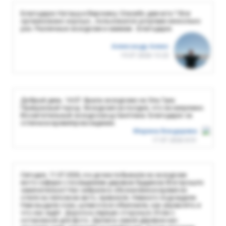
Благодарю Наташу и Веронику. Спасибо девчата ? Все
организовано хорошо , пользовался услугами несколько
раз. Различные экскурсии и хаммам . Благодарю
Александр Алекс
19.07.2026 13:22
Добрый день. 14.07. брала экскурсию на Эль Гуна.
Прекрасный город. Экскурсия на полдня, что не напряжно.
Восхитительный экскурсовод Светлана. Благодарю за
отличное времяпровождение.
Марина Бондарева
17.07.2026 8:51
Сегодня, 11.07.2026, я и дочки побывали на экскурсии
мото-сафари с посещением деревни будуинов Все прошло
замечательно! Нас забрали в обозначенное время из
отеля на легковом авто, привезли. Немного подождали.
Нам выдали очки, шлем и все объяснили, как управлять и
что нас ждёт. Дорога в первую сторону в 25 км с
остановкой для фото. Далее в самой деревне нас