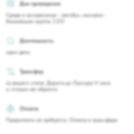
Дни проведения
Среда и воскресенье - автобус, минивэн -
ближайшая группа 3.05!
Длительность
один день
Трансфер
из вашего отеля. Дорога до Луксора 4 часа
и столько же обратно
Оплата
Предоплата не требуется. Оплата в трансфере