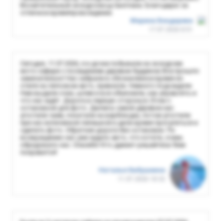
Восхитительный экскурсовод Светлана. Благодарю за
отличное времяпровождение.
Марина Бондарева
17.07.2026 8:51
Сегодня, 11.07.2026, я и дочки побывали на экскурсии
мото-сафари с посещением деревни будуинов Все прошло
замечательно! Нас забрали в обозначенное время из
отеля на легковом авто, привезли. Немного подождали.
Нам выдали очки, шлем и все объяснили, как управлять и
что нас ждёт. Дорога в первую сторону в 25 км с
остановкой для фото. Далее в самой деревне нас
угостили чаем, покатали на верблюдах, потом угостили
при нас испеченной лепешкой и дали время прогуляться и
сделать фото. Обратная дорога без остановки. По
возвращению нас уже ждало авто, что кстати, очень
обрадовало нас. Спасибо! Кто думает-решайтесь! Вам
понравится!
Наталья Бабушкина
11.07.2026 18:32