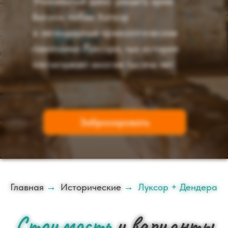
Уникальный шанс увидеть храм
богини любви Хатхор
и легендарные археологические
памятники Луксора, чья история
насчитывает многие тысячи лет
Забронировать
Главная
→
Исторические
→
Луксор + Дендера
Стоимость
и варианты