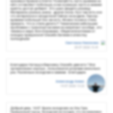
красивых Храмов в Египте. Пожалуйста, пусть времени на
него оставляют побольше, и как и раньше, пусть в нижние
крипты доступ добавят. Это шанс увидеть разницу .
Материалы разные, внизу - другая эпоха. Ну и там есть кое
что интересное и загадочное! Сейчас не водили. Луксор -
времени побольше! Оно же есть. Можно позже в отель
приехать. Что в отеле делать?! Технические небольшие
проблемки с транспортом меня не напрягают вообще...это
техника и жара. Все поправимо. Общее впечатление от
поездок прекрасное! Спасибо Евгении и агенству
GoHurghada!
Светлана Никонова
20.07.2026 15:41
Благодарю Наташу и Веронику. Спасибо девчата ? Все
организовано хорошо , пользовался услугами несколько
раз. Различные экскурсии и хаммам . Благодарю
Александр Алекс
19.07.2026 13:22
Добрый день. 14.07. брала экскурсию на Эль Гуна.
Прекрасный город. Экскурсия на полдня, что не напряжно.