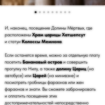
И, наконец, посещение Долины Мёртвых, где
расположены
Храм царицы Хатшепсут
и статуи
Колоссы Мемнона
.
Если останется время, можно за отдельную плату
посетить
Банановый остров
и совершить
прогулку по Нилу, а также
долину Цариц
(на
автобусе) или
Царей
(на минивэне) и
посмотреть гробницы фараонов или жен
фараонов и знати. Вы сможете забронировать
и оплатить посещение этих
достопримечательностей непосредственно