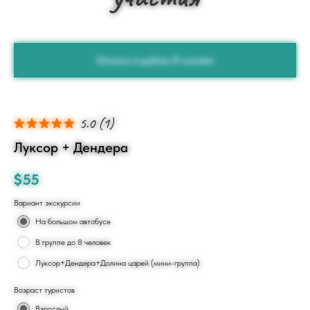
Оплата в рублях ₽ онлайн
5.0
(
1
)
Луксор + Дендера
$
55
Вариант экскурсии
На большом автобусе
В группе до 8 человек
Луксор+Дендера+Долина царей (мини-группа)
Возраст туристов
Взрослый