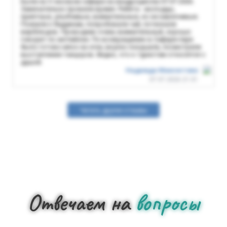
Были на 3-часовом сафари на квадроциклах 07.07.2026.
Замечательно провели время. Ребята - молодцы,
приятные, улыбчивые, внимательные, но не навязчивые.
Поехали к бедуинам, попробовали чай, потискали
верблюдов. Проводник очень внимательный, хорошо
говорит по английски. По возвращению в Сафари-парк
было готово мясо на огне, вкусно покушали, посмотрели
выступление танцоров. Видно, что к туристам относятся с
душой.
Надежда Максютова
07.07.2026 21:01
Читать другие отзывы
Отвечаем на
вопросы