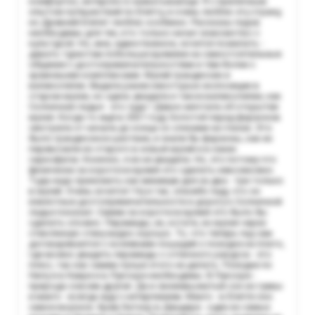
комфортно, интерсно и захватывающе. Я с приличным
опытом путешествий по Египту, и очень люблю эту страну,
но Древний Египет люблю особенно. Рассказы гидов
необходимы для тех, кто только начал знакомство с
культурой. Но, мне, единственное, хочется пожелать -
давать туристам побольше времени на самостоятельные
общение с достопримечательностями и тем-более с
храмовыми комплексами. Музей грандиозен и
великолепен. Видела ранее некоторые экспозиции в
старом музее, но здесь увидела и такое великолепие, как
Солнечная ладья - это чудо ! Давно мечтала об открытии
музея. Когда-то ещё в 2021 году Золотой парад фараонов
смотрела от начала до конца со слезами на глазах. Это
было грандиозное шествие, и знали бы фараоны, как их
перевозили из старого в новый музей и в каких
саркофагах. Конечно, я их не увидела. Но, это потому что
физически за короткое время это сделать невозможно.
Туда надо приезжать как минимум дня на два - три только
в музей. Очень хочется ! Ну и так, спасибо гиду, что он
известные достопримечательности и дорогу к Солнечной
ладье показал. Самим за короткое время это было бы
сделать сложно. Пирамиды, их, кстати, из музея через
стеклянную стену видно хорошо. То, что теперь гид сам
договаривается с хозяевами лошадей о поездке на плато,
где можно увидеть пирамиды с отличного ракурса - это
плюс, так как самим лучше этого не делать. Поездки по
Нилу и в Каире и в Луксоре необходимы. В Луксоре -
природа совсем другая. Да и свежевыжатый сок из гуавы
и манго - всегда жду с нетерпением. Манго - в Египте оно
самое вкусное. Храм Хатхор в Дендере - один из самых