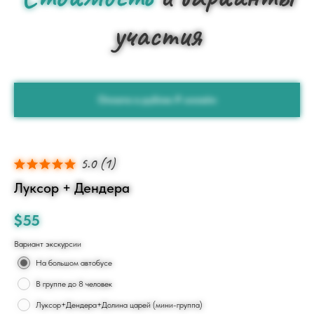
участия
Оплата в рублях ₽ онлайн
5.0
(
1
)
Луксор + Дендера
$
55
Вариант экскурсии
На большом автобусе
В группе до 8 человек
Луксор+Дендера+Долина царей (мини-группа)