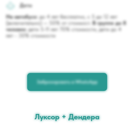
Дети
На автобусе
: до 4 лет бесплатно, с 5 до 12 лет
(включительно) — 50% от стоимост.
В группе до 8
человек
: дети 5-11 лет 70% стоимости, дети до 4
лет - 30% стоимости
Забронировать в WhatsApp
Луксор + Дендера