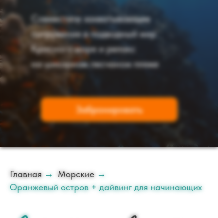
Совместите захватывающее
погружение в подводный мир
Красного моря и релакс
на шикарном песчаном пляже
Забронировать
Главная
→
Морские
→
Оранжевый остров + дайвинг для начинающих