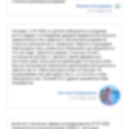
отличное времяпровождение.
Марина Бондарева
17.07.2026 8:51
Сегодня, 11.07.2026, я и дочки побывали на экскурсии
мото-сафари с посещением деревни будуинов Все прошло
замечательно! Нас забрали в обозначенное время из
отеля на легковом авто, привезли. Немного подождали.
Нам выдали очки, шлем и все объяснили, как управлять и
что нас ждёт. Дорога в первую сторону в 25 км с
остановкой для фото. Далее в самой деревне нас
угостили чаем, покатали на верблюдах, потом угостили
при нас испеченной лепешкой и дали время прогуляться и
сделать фото. Обратная дорога без остановки. По
возвращению нас уже ждало авто, что кстати, очень
обрадовало нас. Спасибо! Кто думает-решайтесь! Вам
понравится!
Наталья Бабушкина
11.07.2026 18:32
Были на 3-часовом сафари на квадроциклах 07.07.2026.
Замечательно провели время. Ребята - молодцы,