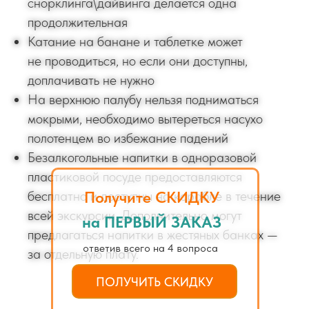
снорклинга\дайвинга делается одна
продолжительная
Катание на банане и таблетке может
не проводиться, но если они доступны,
доплачивать не нужно
На верхнюю палубу нельзя подниматься
мокрыми, необходимо вытереться насухо
полотенцем во избежание падений
Безалкогольные напитки в одноразовой
пластиковой посуде предоставляются
Получите СКИДКУ
бесплатно и доступны на корабле в течение
всей экскурсии. Дополнительно могут
на ПЕРВЫЙ ЗАКАЗ
предлагаться напитки в жестяных банках —
ответив всего на 4 вопроса
за отдельную плату.
ПОЛУЧИТЬ СКИДКУ