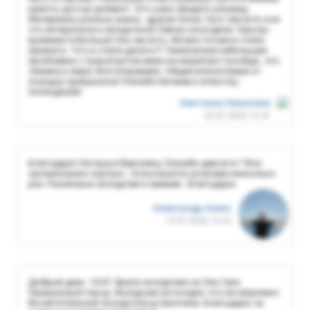
крипты доступ добавят. Это шанс увидеть разницу .
Материалы разные, внизу - другая эпоха. Ну и там есть кое
что интересное и загадочное! Сейчас не водили. Луксор -
времени побольше! Оно же есть. Можно позже в отель
приехать. Что в отеле делать?! Технические небольшие
проблемки с транспортом меня не напрягают вообще...это
техника и жара. Все поправимо. Общее впечатление от
поездок прекрасное! Спасибо Евгении и агенству
GoHurghada!
Светлана Никонова
20.07.2026 15:41
Благодарю Наташу и Веронику. Спасибо девчата ? Все
организовано хорошо , пользовался услугами несколько
раз. Различные экскурсии и хаммам . Благодарю
Александр Алекс
19.07.2026 13:22
Добрый день. 14.07. брала экскурсию на Эль Гуна.
Прекрасный город. Экскурсия на полдня, что не напряжно.
Восхитительный экскурсовод Светлана. Благодарю за