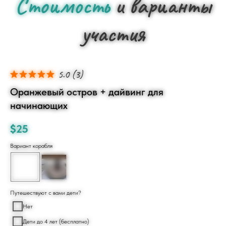
Стоимость
и варианты
участия
5.0
(
3
)
Оранжевый остров + дайвинг для
начинающих
$
25
Вариант корабля
Путешествуют с вами дети?
Нет
Дети до 4 лет (бесплатно)