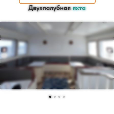
Двухпалубная
яхта