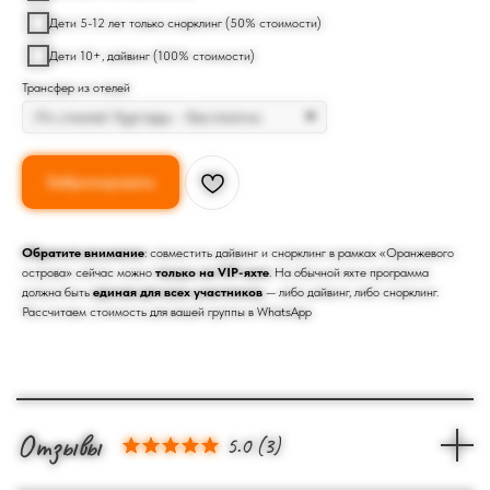
Дети 5-12 лет только снорклинг (50% стоимости)
Дети 10+, дайвинг (100% стоимости)
Трансфер из отелей
Забронировать
Обратите внимание
: совместить дайвинг и снорклинг в рамках «Оранжевого
острова» сейчас можно
только на VIP-яхте
. На обычной яхте программа
должна быть
единая для всех участников
— либо дайвинг, либо снорклинг.
Рассчитаем стоимость для вашей группы в WhatsApp
Отзывы
5.0
(
3
)