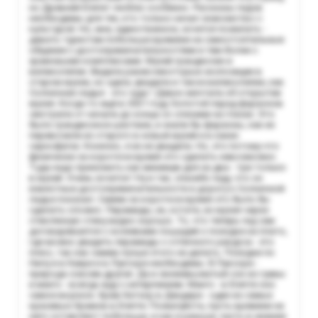
но Древний Египет люблю особенно. Рассказы гидов
необходимы для тех, кто только начал знакомство с
культурой. Но, мне, единственное, хочется пожелать -
давать туристам побольше времени на самостоятельные
общение с достопримечательностями и тем-более с
храмовыми комплексами. Музей грандиозен и
великолепен. Видела ранее некоторые экспозиции в
старом музее, но здесь увидела и такое великолепие, как
Солнечная ладья - это чудо ! Давно мечтала об открытии
музея. Когда-то ещё в 2021 году Золотой парад фараонов
смотрела от начала до конца со слезами на глазах. Это
было грандиозное шествие, и знали бы фараоны, как их
перевозили из старого в новый музей и в каких
саркофагах. Конечно, я их не увидела. Но, это потому что
физически за короткое время это сделать невозможно.
Туда надо приезжать как минимум дня на два - три только
в музей. Очень хочется ! Ну и так, спасибо гиду, что он
известные достопримечательности и дорогу к Солнечной
ладье показал. Самим за короткое время это было бы
сделать сложно. Пирамиды, их, кстати, из музея через
стеклянную стену видно хорошо. То, что теперь гид сам
договаривается с хозяевами лошадей о поездке на плато,
где можно увидеть пирамиды с отличного ракурса - это
плюс, так как самим лучше этого не делать. Поездки по
Нилу и в Каире и в Луксоре необходимы. В Луксоре -
природа совсем другая. Да и свежевыжатый сок из гуавы
и манго - всегда жду с нетерпением. Манго - в Египте оно
самое вкусное. Храм Хатхор в Дендере - один из самых
красивых Храмов в Египте. Пожалуйста, пусть времени на
него оставляют побольше, и как и раньше, пусть в нижние