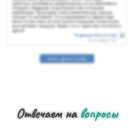
приятные, улыбчивые, внимательные, но не навязчивые.
Поехали к бедуинам, попробовали чай, потискали
верблюдов. Проводник очень внимательный, хорошо
говорит по английски. По возвращению в Сафари-парк
было готово мясо на огне, вкусно покушали, посмотрели
выступление танцоров. Видно, что к туристам относятся с
душой.
Надежда Максютова
07.07.2026 21:01
Читать другие отзывы
Отвечаем на
вопросы