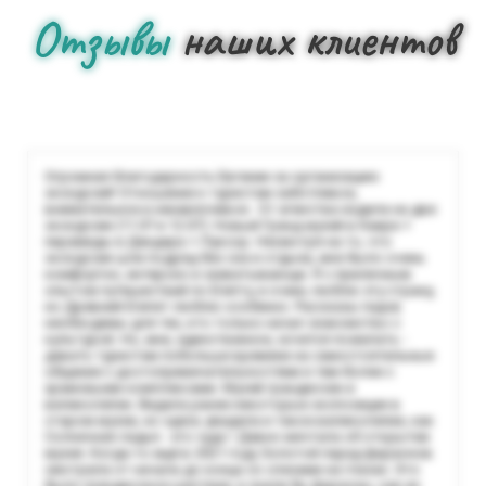
Отзывы
наших клиентов
Огромная благодарность Евгении за организацию
экскурсий! Отношение к туристам заботливое,
внимательное и ненавязчивое . От агенства ездила на две
экскурсии (11.07 и 12.07): Новый Гранд музей в Каире +
пирамиды и Дендера + Луксор. Несмотря на то, что
экскурсии шли подряд без сна и отдыха, мне было очень
комфортно, интерсно и захватывающе. Я с приличным
опытом путешествий по Египту, и очень люблю эту страну,
но Древний Египет люблю особенно. Рассказы гидов
необходимы для тех, кто только начал знакомство с
культурой. Но, мне, единственное, хочется пожелать -
давать туристам побольше времени на самостоятельные
общение с достопримечательностями и тем-более с
храмовыми комплексами. Музей грандиозен и
великолепен. Видела ранее некоторые экспозиции в
старом музее, но здесь увидела и такое великолепие, как
Солнечная ладья - это чудо ! Давно мечтала об открытии
музея. Когда-то ещё в 2021 году Золотой парад фараонов
смотрела от начала до конца со слезами на глазах. Это
было грандиозное шествие, и знали бы фараоны, как их