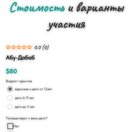
Стоимость
и варианты
участия
0.0
(
0
)
Абу-Дабаб
$
80
Возраст туристов
взрослые и дети от 12лет
дети 6-11 лет
дети до 5 лет
Путешествуют с вами дети?
Нет