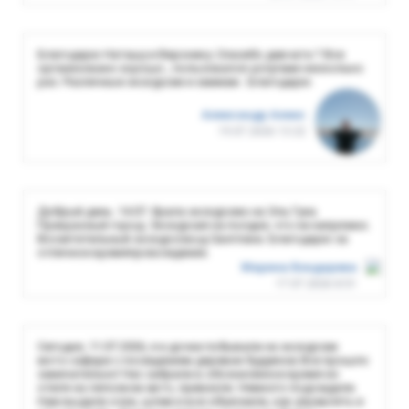
Благодарю Наташу и Веронику. Спасибо девчата ? Все
организовано хорошо , пользовался услугами несколько
раз. Различные экскурсии и хаммам . Благодарю
Александр Алекс
19.07.2026 13:22
Добрый день. 14.07. брала экскурсию на Эль Гуна.
Прекрасный город. Экскурсия на полдня, что не напряжно.
Восхитительный экскурсовод Светлана. Благодарю за
отличное времяпровождение.
Марина Бондарева
17.07.2026 8:51
Сегодня, 11.07.2026, я и дочки побывали на экскурсии
мото-сафари с посещением деревни будуинов Все прошло
замечательно! Нас забрали в обозначенное время из
отеля на легковом авто, привезли. Немного подождали.
Нам выдали очки, шлем и все объяснили, как управлять и