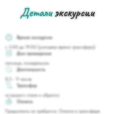
Детали
экскурсии
Время экскурсии
с 5:00 до 19:00 (учитывая время трансфера)
Дни проведения
пятница, понедельник
Длительность
8,5 - 9 часов
Трансфер
из вашего отеля и обратно
Оплата
Предоплата не требуется. Оплата в трансфере