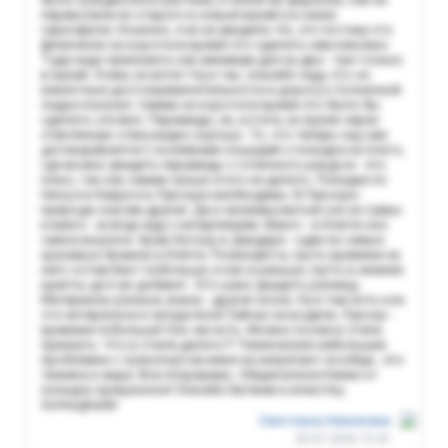
перевозили из старого в новый музей и в каких
саркофагах. Конечно, я их не увидела. Но, это потому что
физически за короткое время это сделать невозможно.
Туда надо приезжать как минимум дня на два - три только
в музей. Очень хочется ! Ну и так, спасибо гиду, что он
известные достопримечательности и дорогу к Солнечной
ладье показал. Самим за короткое время это было бы
сделать сложно. Пирамиды, их, кстати, из музея через
стеклянную стену видно хорошо. То, что теперь гид сам
договаривается с хозяевами лошадей о поездке на плато,
где можно увидеть пирамиды с отличного ракурса - это
плюс, так как самим лучше этого не делать. Поездки по
Нилу и в Каире и в Луксоре необходимы. В Луксоре -
природа совсем другая. Да и свежевыжатый сок из гуавы
и манго - всегда жду с нетерпением. Манго - в Египте оно
самое вкусное. Храм Хатхор в Дендере - один из самых
красивых Храмов в Египте. Пожалуйста, пусть времени на
него оставляют побольше, и как и раньше, пусть в нижние
крипты доступ добавят. Это шанс увидеть разницу .
Материалы разные, внизу - другая эпоха. Ну и там есть кое
что интересное и загадочное! Сейчас не водили. Луксор -
времени побольше! Оно же есть. Можно позже в отель
приехать. Что в отеле делать?! Технические небольшие
проблемки с транспортом меня не напрягают вообще...это
техника и жара. Все поправимо. Общее впечатление от
поездок прекрасное! Спасибо Евгении и агенству
GoHurghada!
Светлана Никонова
20.07.2026 15:41