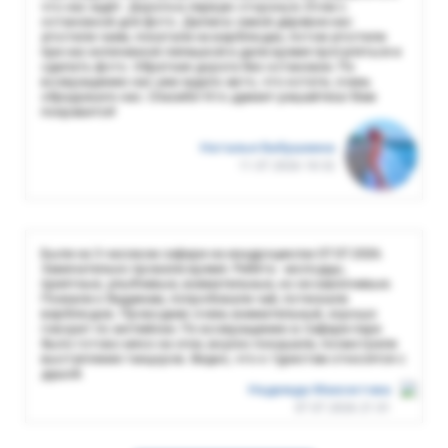
что нас ждёт. Дорога в первую сторону в 25 км с
остановкой для фото. Далее в самой деревне нас
угостили чаем, покатали на верблюдах, потом угостили
при нас испеченной лепешкой и дали время прогуляться и
сделать фото. Обратная дорога без остановки. По
возвращению нас уже ждало авто, что кстати, очень
обрадовало нас. Спасибо! Кто думает-решайтесь! Вам
понравится!
Наталья Бабушкина
11.07.2026 18:32
Были на 3-часовом сафари на квадроциклах 07.07.2026.
Замечательно провели время. Ребята - молодцы,
приятные, улыбчивые, внимательные, но не навязчивые.
Поехали к бедуинам, попробовали чай, потискали
верблюдов. Проводник очень внимательный, хорошо
говорит по английски. По возвращению в Сафари-парк
было готово мясо на огне, вкусно покушали, посмотрели
выступление танцоров. Видно, что к туристам относятся с
душой.
Надежда Максютова
07.07.2026 21:01