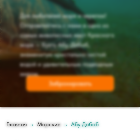
Для любителей моря и черепах!
Отправляйтесь с нами в одно из
самых живописных мест Красного
моря — бухту Абу-Дабаб,
знаменитую кристально чистой
водой и удивительным подводным
миром.
Забронировать
Главная
→
Морские
→
Абу Дабаб