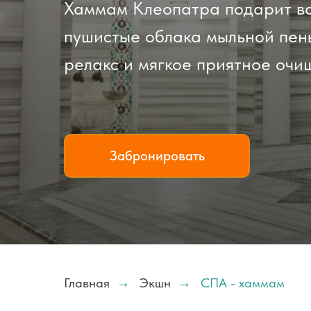
Хаммам Клеопатра подарит ва
пушистые облака мыльной пен
релакс и мягкое приятное оч
Забронировать
Главная
→
Экшн
→
СПА - хаммам