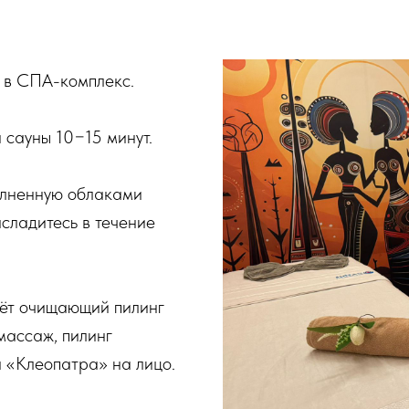
т в СПА-комплекс.
 сауны 10−15 минут.
олненную облаками
асладитесь в течение
дёт очищающий пилинг
массаж, пилинг
а «Клеопатра» на лицо.