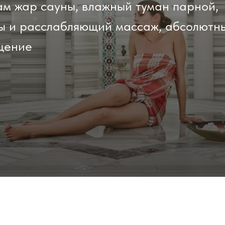
м жар сауны, влажный туман парной,
Tilda
ы и расслабляющий массаж, абсолютн
Tilda
ищение